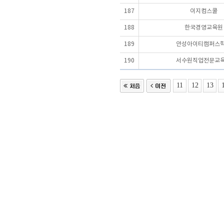
187
이지컴스쿨
188
한국경영교육원
189
안성아이티캠퍼스
190
서수원직업전문교
11
12
13