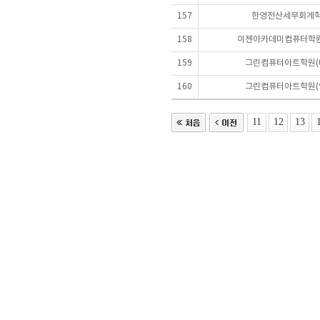
157
한영전산세무회계
158
이젠아카데미컴퓨터학원
159
그린컴퓨터아트학원(
160
그린컴퓨터아트학원(
11
12
13