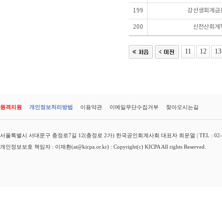
199
강선생회계금
200
신전산회계
11
12
13
원격지원
개인정보처리방법
이용약관
이메일무단수집거부
찾아오시는길
서울특별시 서대문구 충정로7길 12(충정로 2가) 한국공인회계사회 대표자 최운열 | TEL : 02-3149-
개인정보보호 책임자 : 이재환(at@kicpa.or.kr) : Copyright(c) KICPA All rights Reserved.