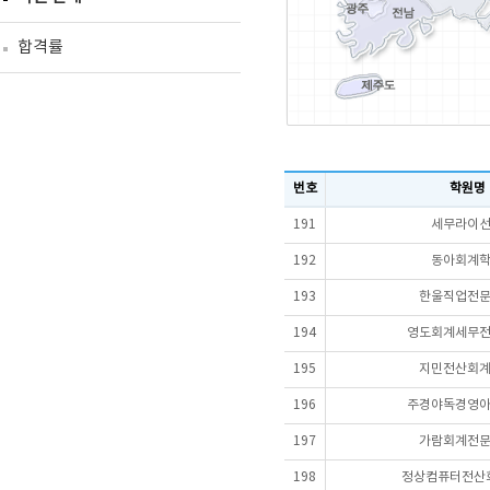
합격률
번호
학원명
191
세무라이
192
동아회계
193
한울직업전
194
영도회계세무
195
지민전산회
196
주경야독경영
197
가람회계전
198
정상컴퓨터전산