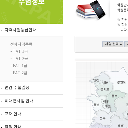
수험정보
학원안내
학원등록
※ 학원
※ 학원
자격시험등급안내
니다.
전체자격종목
- TAT 1급
- TAT 2급
- FAT 1급
- FAT 2급
연간 수험일정
비대면시험 안내
교재 안내
학원 안내