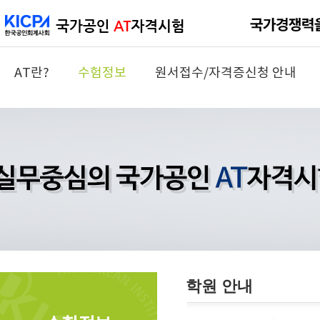
AT란?
수험정보
원서접수/자격증신청 안내
학원 안내