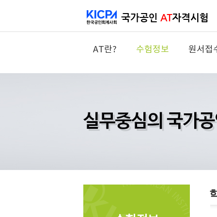
AT란?
수험정보
원서접