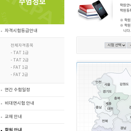
수험정보
학원안내
학원등록
※ 학원
※ 학원
자격시험등급안내
니다.
전체자격종목
- TAT 1급
- TAT 2급
- FAT 1급
- FAT 2급
연간 수험일정
비대면시험 안내
교재 안내
학원 안내