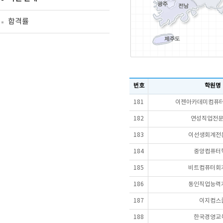
합격률
번호
학원명
181
이젠아카데미컴퓨터
182
연성직업전
183
이선생회계전
184
중앙컴퓨터
185
비트컴퓨터회
186
동인직업능력
187
이지컴스
188
한국경영교