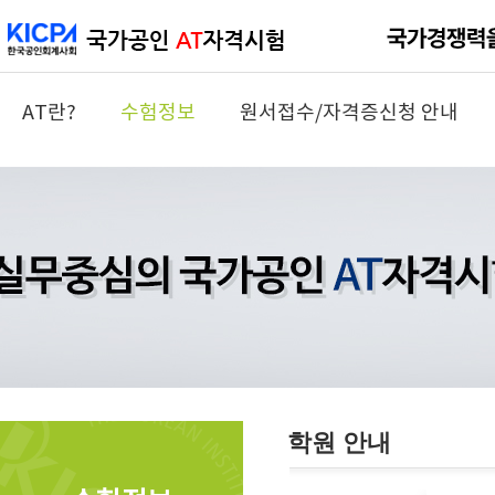
AT란?
수험정보
원서접수/자격증신청 안내
학원 안내