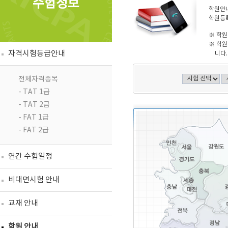
수험정보
학원안내
학원등록
※ 학원
※ 학원
자격시험등급안내
니다.
전체자격종목
- TAT 1급
- TAT 2급
- FAT 1급
- FAT 2급
연간 수험일정
비대면시험 안내
교재 안내
학원 안내