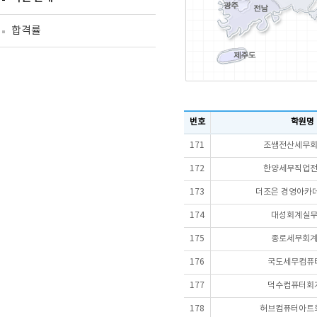
합격률
번호
학원명
171
조쌤전산세무
172
한양세무직업
173
더조은 경영아카데
174
대성회계실
175
종로세무회
176
국도세무컴퓨
177
덕수컴퓨터회
178
허브컴퓨터아트