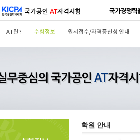
AT란?
수험정보
원서접수/자격증신청 안내
학원 안내