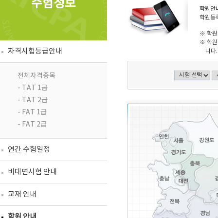
수험정보
학원안내
학원등록
※ 학원
※ 학원
자격시험등급안내
니다.
전체자격종목
- TAT 1급
- TAT 2급
- FAT 1급
- FAT 2급
연간 수험일정
비대면시험 안내
교재 안내
학원 안내