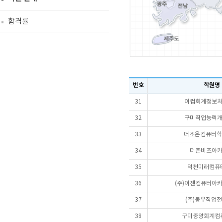
합격률
번호
학원명
31
이컴회계정보
32
구미직업능력
33
더조은컴퓨터학
34
더존비즈아
35
덕천미래컴퓨
36
(주)이젠컴퓨터아카
37
(주)동우직업
38
구미중앙회계컴