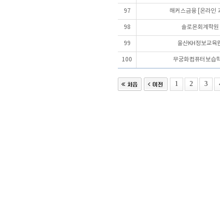
97
해커스금융 [온라인 
98
솔로몬회계학원
99
울산KH정보교육
100
무궁화컴퓨터보습
1
2
3