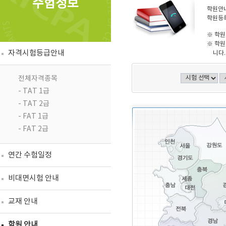
수험정보
학원안내
학원등록
※ 학원
※ 학원
자격시험등급안내
니다.
전체자격종목
- TAT 1급
- TAT 2급
- FAT 1급
- FAT 2급
연간 수험일정
비대면시험 안내
교재 안내
학원 안내