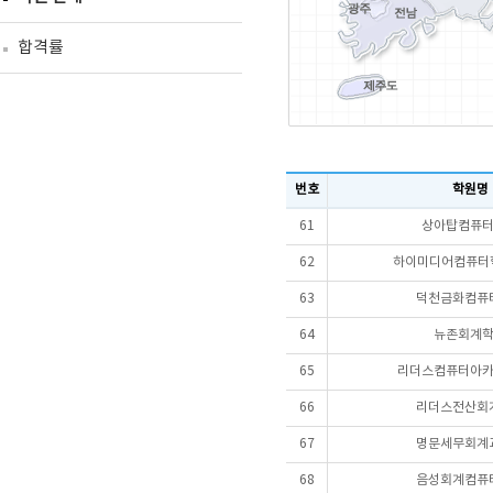
합격률
번호
학원명
61
상아탑컴퓨
62
하이미디어컴퓨터학
63
덕천금화컴퓨
64
뉴존회계
65
리더스컴퓨터아
66
리더스전산회
67
명문세무회계
68
음성회계컴퓨