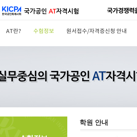
AT란?
수험정보
원서접수/자격증신청 안내
학원 안내