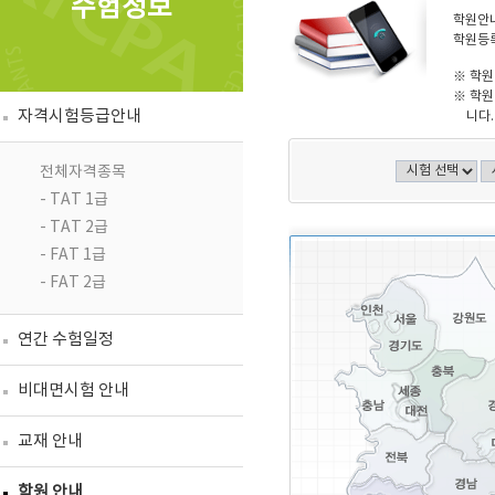
수험정보
학원안내
학원등록
※ 학원
※ 학원
자격시험등급안내
니다.
전체자격종목
- TAT 1급
- TAT 2급
- FAT 1급
- FAT 2급
연간 수험일정
비대면시험 안내
교재 안내
학원 안내