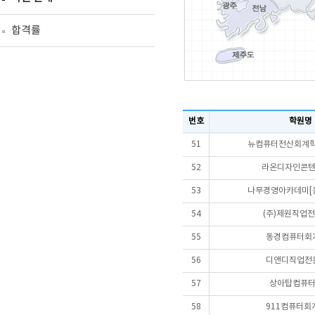
합격률
번호
학원명
51
뉴컴퓨터전산회계학
52
라온디자인콘
53
나무경영아카데미[
54
(주)제원직업
55
동경컴퓨터회
56
디앤디직업전
57
상아탑컴퓨
58
911컴퓨터회