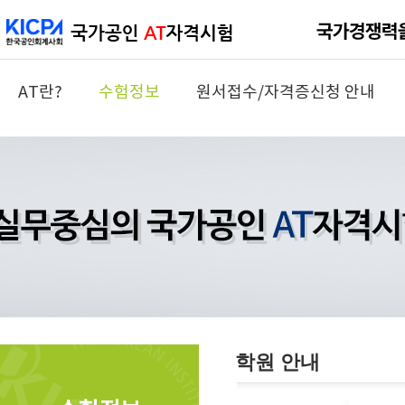
AT란?
수험정보
원서접수/자격증신청 안내
학원 안내