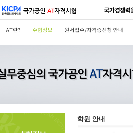
AT란?
수험정보
원서접수/자격증신청 안내
학원 안내