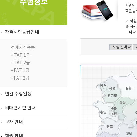
수험정보
학원안내
학원등록
※ 학원
※ 학원
자격시험등급안내
니다.
전체자격종목
- TAT 1급
- TAT 2급
- FAT 1급
- FAT 2급
연간 수험일정
비대면시험 안내
교재 안내
학원 안내