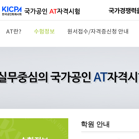
AT란?
수험정보
원서접수/자격증신청 안내
학원 안내