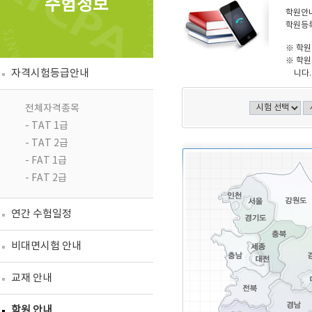
수험정보
학원안내
학원등록
※ 학원
※ 학원
자격시험등급안내
니다.
전체자격종목
- TAT 1급
- TAT 2급
- FAT 1급
- FAT 2급
연간 수험일정
비대면시험 안내
교재 안내
학원 안내