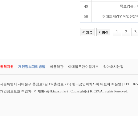
49
목포컴퓨터
50
현대회계경영직업전문
1
2
3
원격지원
개인정보처리방법
이용약관
이메일무단수집거부
찾아오시는길
서울특별시 서대문구 충정로7길 12(충정로 2가) 한국공인회계사회 대표자 최운열 | TEL : 02-3149-
개인정보보호 책임자 : 이재환(at@kicpa.or.kr) : Copyright(c) KICPA All rights Reserved.