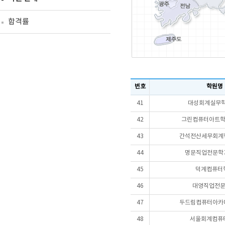
합격률
번호
학원명
41
대성회계실무학
42
그린컴퓨터아트학원
43
간석전산세무회계학
44
명문직업전문학교
45
덕계컴퓨터
46
대영직업전
47
두드림컴퓨터아카데
48
서울회계컴퓨