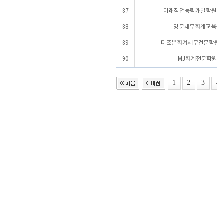
87
미래직업능력개발학원(
88
명문세무회계교육
89
더조은회계세무전문학원
90
MJ회계전문학원
1
2
3