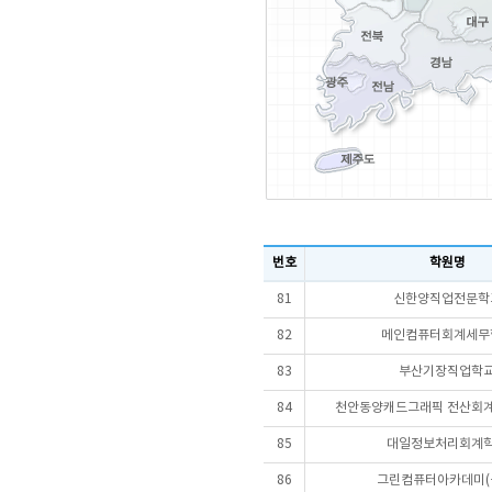
번호
학원명
81
신한양직업전문학
82
메인컴퓨터회계세무
83
부산기장직업학
84
천안동양캐드그래픽 전산회계
85
대일정보처리회계
86
그린컴퓨터아카데미(