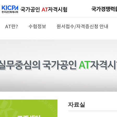
AT란?
수험정보
원서접수/자격증신청 안내
자료실