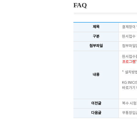
FAQ
제목
결제창이 
구분
원서접수
첨부파일
첨부파일
원서접수를
프로그램'
* 설치방
내용
KG IN
바로가기 U
이전글
복수 시험
다음글
무통장입금