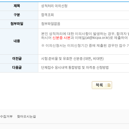
제목
성적처리 이의신청
구분
합격조회
첨부파일
첨부파일없음
본인 성적처리에 대한 이의사항이 발생하는 경우
,
합격자 
하시어
신분증 사본
과
이메일
(
at@kicpa.or.kr
)
로 제출하여
내용
※ 이의신청서는 이의신청기간 중에 제출된 경우만 접수 
이전글
시험 준비물 및 유효한 신분증 (대면, 비대면)
다음글
단체접수 응시내역 통합방법 및 자격증 신청방법
수집거부
찾아오시는길