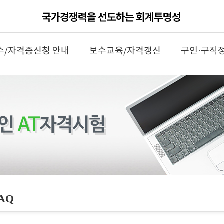
수/자격증신청 안내
보수교육/자격갱신
구인·구직
AQ