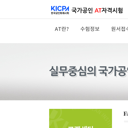
AT란?
수험정보
원서접
F