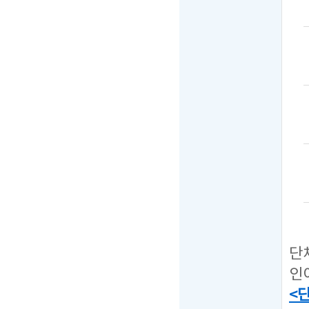
단
인
<