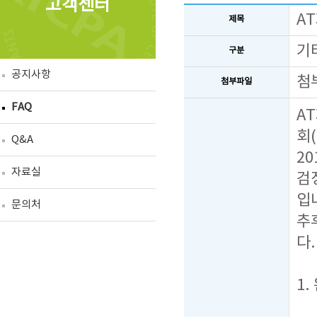
고객센터
A
제목
기
구분
공지사항
첨
첨부파일
FAQ
A
회
Q&A
2
자료실
검
입
문의처
추
다.
1.