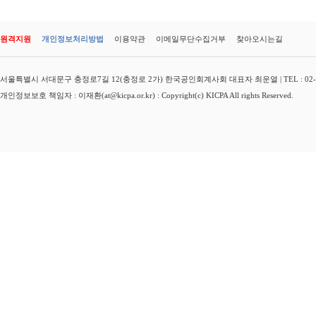
원격지원
개인정보처리방법
이용약관
이메일무단수집거부
찾아오시는길
서울특별시 서대문구 충정로7길 12(충정로 2가) 한국공인회계사회 대표자 최운열 | TEL : 02-3149-
개인정보보호 책임자 : 이재환(at@kicpa.or.kr) : Copyright(c) KICPA All rights Reserved.