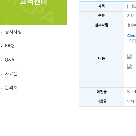
고객센터
제목
[크롬
구분
기타
첨부파일
첨부
공지사항
Chr
- P
FAQ
내용
Q&A
자료실
문의처
이전글
Win
다음글
단체접