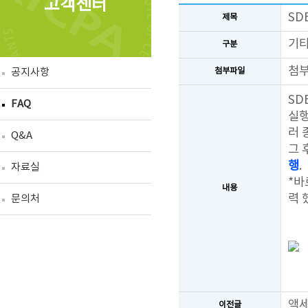
고객센터
SD
제목
기
구분
첨
공지사항
첨부파일
SD
FAQ
실행
러 
Q&A
그 
행
.
자료실
*바
내용
력 
문의처
액세
이전글