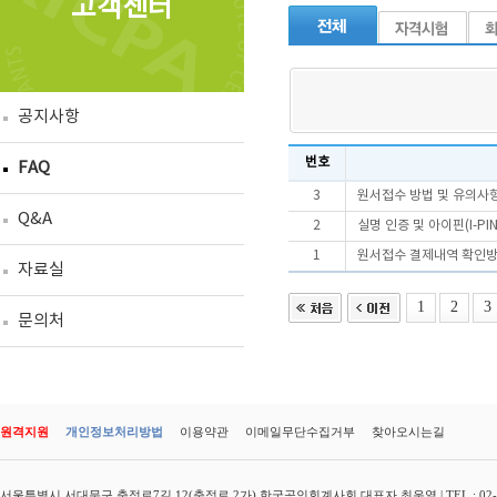
고객센터
공지사항
번호
FAQ
3
원서접수 방법 및 유의사
Q&A
2
실명 인증 및 아이핀(I-PI
1
원서접수 결제내역 확인
자료실
1
2
3
문의처
원격지원
개인정보처리방법
이용약관
이메일무단수집거부
찾아오시는길
서울특별시 서대문구 충정로7길 12(충정로 2가) 한국공인회계사회 대표자 최운열 | TEL : 02-3149-