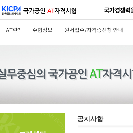
AT란?
수험정보
원서접수/자격증신청 안내
공지사항