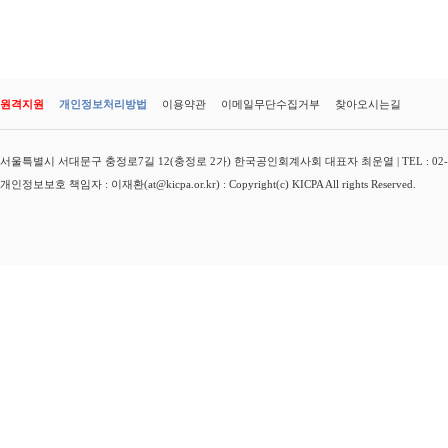
원격지원
개인정보처리방법
이용약관
이메일무단수집거부
찾아오시는길
서울특별시 서대문구 충정로7길 12(충정로 2가) 한국공인회계사회 대표자 최운열 | TEL : 02-3149-
개인정보보호 책임자 : 이재환(at@kicpa.or.kr) : Copyright(c) KICPA All rights Reserved.