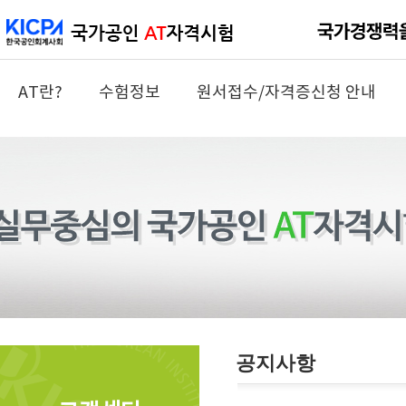
AT란?
수험정보
원서접수/자격증신청 안내
공지사항