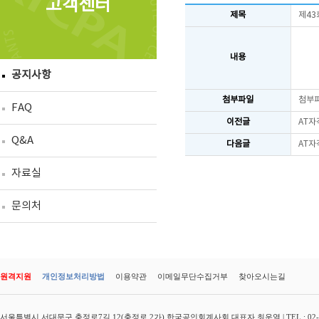
고객센터
제목
제43
내용
공지사항
첨부파일
첨부
FAQ
이전글
AT자
Q&A
다음글
AT자
자료실
문의처
원격지원
개인정보처리방법
이용약관
이메일무단수집거부
찾아오시는길
서울특별시 서대문구 충정로7길 12(충정로 2가) 한국공인회계사회 대표자 최운열 | TEL : 02-3149-