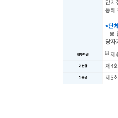
단체접
통해 
<단
※ 
당자
제4
첨부파일
제4회
이전글
제5
다음글