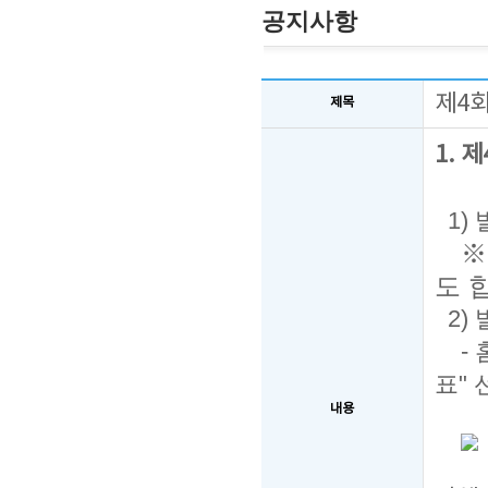
공지사항
제4
제목
1. 
1) 
※
도 
2)
- 홈
표" 
내용