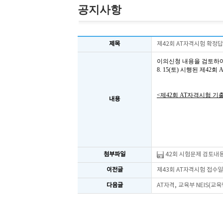
공지사항
제목
제42회 AT자격시험 확정
이의신청 내용을 검토하
8. 15(토) 시행된 제4
<제42회 AT자격시험 기
내용
첨부파일
42회 시험문제 검토내용
이전글
제43회 AT자격시험 접수
다음글
AT자격, 교육부 NEIS(교