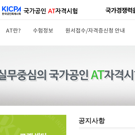
AT란?
수험정보
원서접수/자격증신청 안내
공지사항