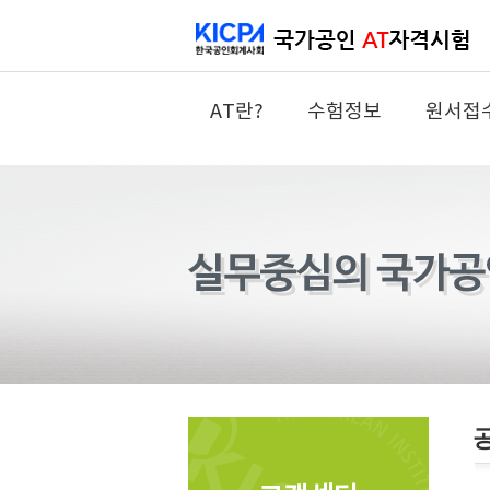
AT란?
수험정보
원서접