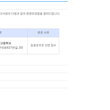
지역 고사장이 다음과 같이 변경되었음을 알려드립니다.
후
변경 사유
업고등학교
집중호우로 인한 침수
대로627번길 20
)