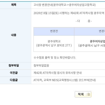
제목
고사장 변경안내(광주대학교->광주여자상업고등학교)
2020년 8월 15일(토) 시행하는 제42회 AT자격시험 광주
- 다 음 -
변경전
변경
내용
광주대학교
광주여자상
광주광역시 남구 서문
(광주광역시 남구 효덕로 277 )
(
※수험표 출력 및 장소 확인바랍니다.
첨부파일
첨부파일없음
이전글
제42회 AT자격시험 응시자 유의사항 안내
다음글
AT자격, 교육부 NEIS(교육행정시스템) 코드부여(안내)