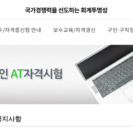
수/자격증신청 안내
보수교육/자격갱신
구인·구직
공지사항