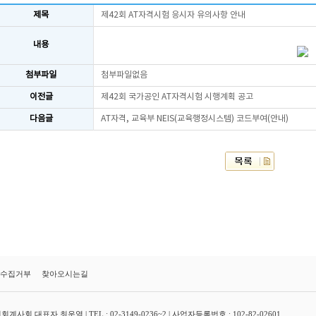
제목
제42회 AT자격시험 응시자 유의사항 안내
내용
첨부파일
첨부파일없음
이전글
제42회 국가공인 AT자격시험 시행계획 공고
다음글
AT자격, 교육부 NEIS(교육행정시스템) 코드부여(안내)
수집거부
찾아오시는길
대표자 최운열 | TEL : 02-3149-0236~2 | 사업자등록번호 : 102-82-02601