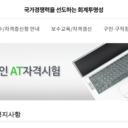
수/자격증신청 안내
보수교육/자격갱신
구인·구직
공지사항