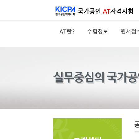
AT란?
수험정보
원서접