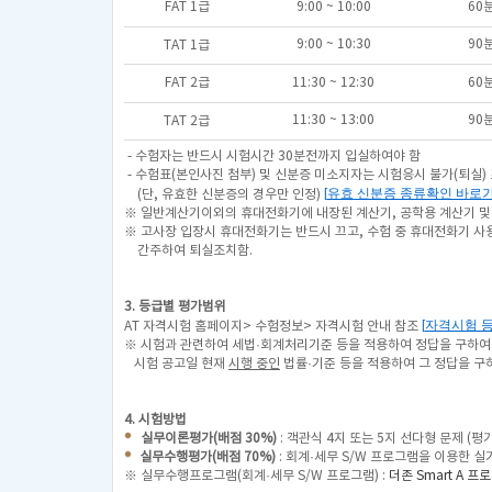
FAT 1급
9:00 ~ 10:00
60
9:00 ~ 10:30
90
TAT 1급
FAT 2급
11:30 ~ 12:30
60
11:30 ~ 13:00
90
TAT 2급
- 수험자는 반드시 시험시간 30분전까지 입실하여야 함
- 수험표(본인사진 첨부) 및 신분증 미소지자는 시험응시 불가(퇴실)
[
유효 신분증 종류확인 바로
(단, 유효한 신분증의 경우만 인정)
※ 일반계산기이외의 휴대전화기에 내장된 계산기, 공학용 계산기 및
※ 고사장 입장시 휴대전화기는 반드시 끄고, 수험 중 휴대전화기 
간주하여 퇴실조치함.
3. 등급별 평가범위
[
자격시험 
AT 자격시험 홈페이지> 수험정보> 자격시험 안내 참조
※ 시험과 관련하여 세법·회계처리기준 등을 적용하여 정답을 구하여
시험 공고일 현재
시행 중인
법률·기준 등을 적용하여 그 정답을 구
4. 시험방법
실무이론평가(배점 30%)
: 객관식 4지 또는 5지 선다형 문제 (평
실무수행평가(배점 70%)
: 회계·세무 S/W 프로그램을 이용한 실
※ 실무수행프로그램(회계·세무 S/W 프로그램) :
더존 Smart A 프