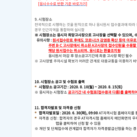
[응시수수료 반환 기준 바로가기]
9. 시험장소
전국적으로 시행하는 것을 원칙으로 하나 응시원서 접수결과에 따라
경우 인근지역을 통합하여 실시함
※ 시험장소는 응시자 희망고사장으로 고사장을 선택할 수 있으며, 
유의사항 :
원서접수완료 후에도 코로나19 감염증 확산 등의 이유로 
주변 B·C 고사장에서 취소된 A
고사장의 접수인원을 수용할 
해당 원서접수는 취소되며, 응시료는 환불조치됨
응시원서 마감 후 장소공고기간에 최종 고사장 확인 필수
※ 고사장별 주차시설 확보가 어려운 관계로 대중교통을 이용하기 바
10. 시험장소 공고 및 수험표 출력
시험장소 공고기간 : 2020. 8. 10(월) ~ 2020. 8. 15(토)
※ 응시자는 시험장소
공고기간 내 수험표(접수증과 다름
)를 출력하
11. 합격자발표 및 자격증 신청
합격자발표일 : 2020. 6. 30(화), 09:00
AT자격시험 홈페이지를 
자격증 신청 : 합격자의 경우 AT자격시험 홈페이지 메인화면의 우
탭을 클릭하여 신청 할 수 있음
※ 개인 및 단체접수에 관계없이 합격자가 자격증발급신청을 하는 경