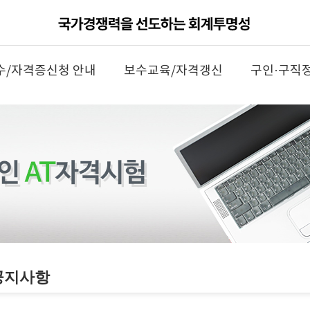
수/자격증신청 안내
보수교육/자격갱신
구인·구직
공지사항