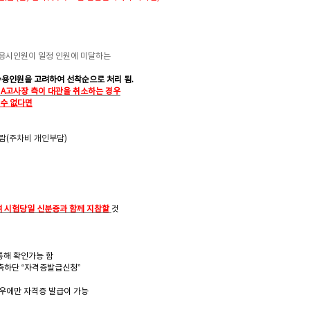
 응시인원이 일정 인원에 미달하는
수용인원을 고려하여 선착순으로 처리 됨.
A
고사장 측이 대관을 취소하는 경우
수 없다면
람(주차비 개인부담)
여 시험당일 신분증과 함께 지참할
것
통해 확인가능 함
측하단 “자격증발급신청”
우에만 자격증 발급이 가능