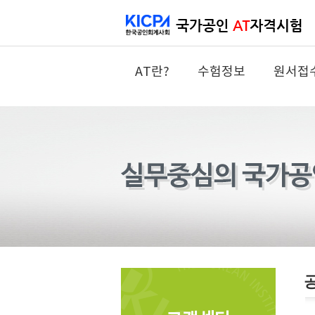
AT란?
수험정보
원서접