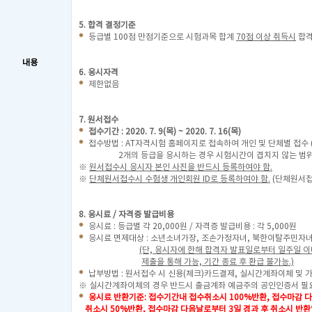
5. 합격 결정기준
등급별 100점 만점기준으로 시험과목 합계
70점 이상 취득시
합
내용
6. 응시자격
제한없음
7. 원서접수
접수기간 : 2020. 7. 9(목) ~ 2020. 7. 16(목)
접수방법 : AT자격시험 홈페이지로 접속하여 개인 및 단체별 접수 
2개의 등급을 응시하는 경우 시험시간이 겹치지 않는 범위에
※
원서접수시 응시자 본인 사진을 반드시 등록하여야 함.
※
단체원서접수시 수험생 개인회원 ID로 등록하여야 함.
(단체원서접
8. 응시료 / 자격증 발급비용
응시료 : 등급별 각 20,000원 / 자격증 발급비용 : 각 5,000원
응시료 면제대상 : 소년소녀가장, 조손가정자녀, 북한이탈주민자
(단, 응시자에 한해 합격자 발표일로부터 일주일 
제출을 통해 가능, 기간 종료 후 환급 불가능.)
납부방법 : 원서접수 시 신용(체크)카드결제, 실시간계좌이체 및 
※ 실시간계좌이체의 경우 반드시 출금계좌 예금주의 공인인증서 필
응시료 반환기준: 접수기간내 접수취소시 100%반환, 접수마감 
취소시 50%반환, 접수마감 다음날로부터 3일 경과 후 취소시 반