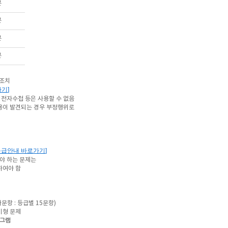
분
분
분
분
 조치
가기
]
 전자수첩 등은 사용할 수 없음
사용이 발견되는 경우 부정행위로
등급안내 바로가기
]
야 하는 문제는
하여야 함
가문항 : 등급별 15문항)
기형 문제
로그램