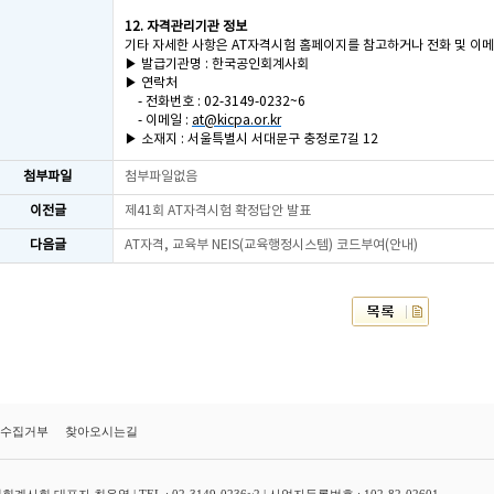
12. 자격관리기관 정보
기타 자세한 사항은 AT자격시험 홈페이지를 참고하거나 전화 및 이
▶ 발급기관명 : 한국공인회계사회
▶ 연락처
- 전화번호 : 02-3149-0232~6
- 이메일 :
at@kicpa.or.kr
▶ 소재지 : 서울특별시 서대문구 충정로7길 12
첨부파일
첨부파일없음
이전글
제41회 AT자격시험 확정답안 발표
다음글
AT자격, 교육부 NEIS(교육행정시스템) 코드부여(안내)
수집거부
찾아오시는길