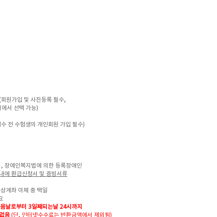
격
(회원가입 및 사진등록 필수,
서 선택 가능)
수 전 수험생의 개인회원 가입 필수)
녀, 장애인복지법에 의한 등록장애인
이내에 환급신청서 및 증빙서류
가상계좌 이체 중 택일
요
다음날로부터 3일째되는날 24시까지
환없음
(단, 인터넷수수료는 반환금액에서 제외됨)