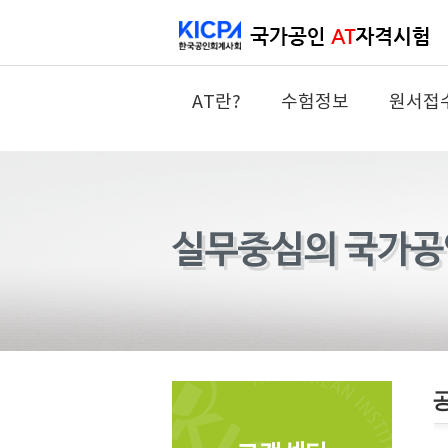
AT란?
수험정보
원서접