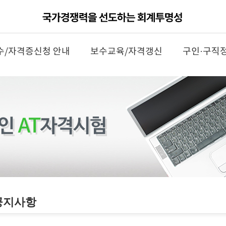
수/자격증신청 안내
보수교육/자격갱신
구인·구직
공지사항