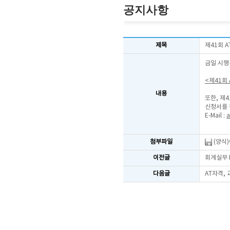
공지사항
제목
제41회 
금일 시행
<제41회
내용
또한, 제
신청서를 
E-Mail :
a
첨부파일
(양식
이전글
회계실무 
다음글
AT자격,