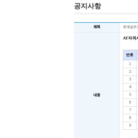
공지사항
제목
회계실무 
AT자격시
번호
1
2
3
4
5
내용
6
7
8
9