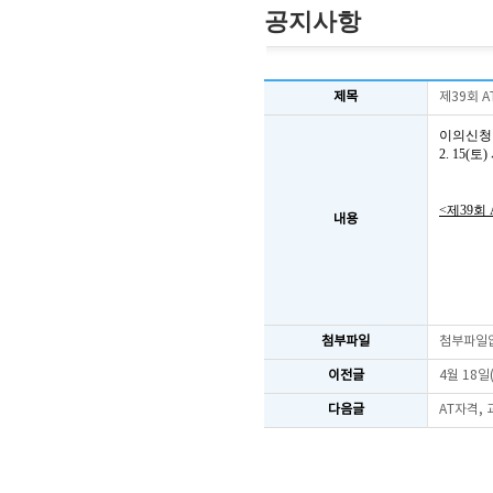
공지사항
제목
제39회 
이의신청
2. 15
<제39회
내용
첨부파일
첨부파일
이전글
4월 18일
다음글
AT자격,