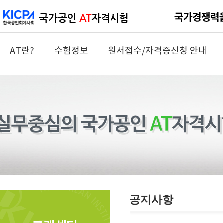
AT란?
수험정보
원서접수/자격증신청 안내
공지사항