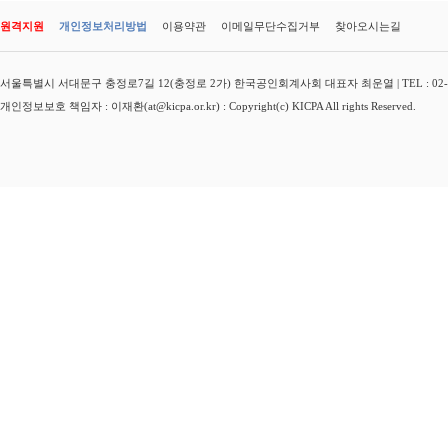
원격지원
개인정보처리방법
이용약관
이메일무단수집거부
찾아오시는길
서울특별시 서대문구 충정로7길 12(충정로 2가) 한국공인회계사회 대표자 최운열 | TEL : 02-3149-
개인정보보호 책임자 : 이재환(at@kicpa.or.kr) : Copyright(c) KICPA All rights Reserved.