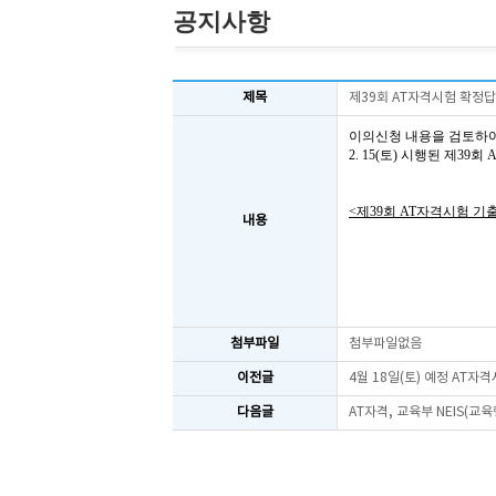
공지사항
제목
제39회 AT자격시험 확정
이의신청 내용을 검토하
2. 15(토) 시행된 제3
<제39회 AT자격시험 기
내용
첨부파일
첨부파일없음
이전글
4월 18일(토) 예정 AT자
다음글
AT자격, 교육부 NEIS(교