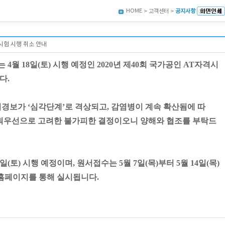
HOME
> 고객센터 >
공지사항
격시험 시행 취소 안내
는
4
월
18
일
(
토
)
시행 예정인
2020
년 제
40
회 국가공인
AT
자격시
니다
.
기경보가
‘
심각단계
’
로 격상되고
,
감염병이 계속 확산됨에 따
 최우선으로 고려한
불가피한 결정이오니 양해와 협조를 부탁드
일
(
토
)
시행 예정이며
,
원서접수는
5
월
7
일
(
목
)
부터
5
월
14
일
(
목
)
홈페이지를 통해 실시됩니다
.