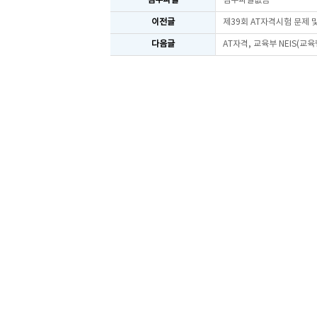
첨부파일
첨부파일없음
이전글
제39회 AT자격시험 문제
다음글
AT자격, 교육부 NEIS(교