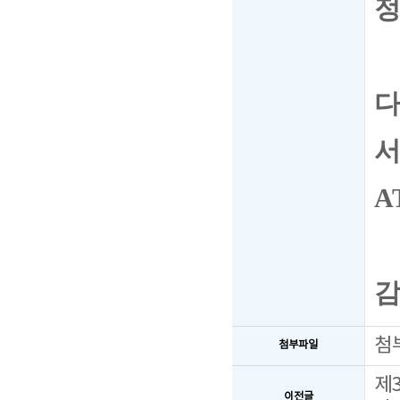
정
다
A
감
첨
첨부파일
제
이전글