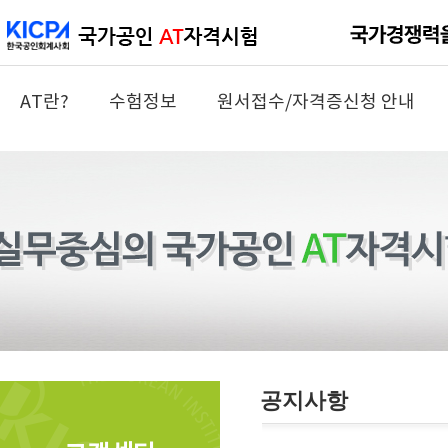
AT란?
수험정보
원서접수/자격증신청 안내
공지사항