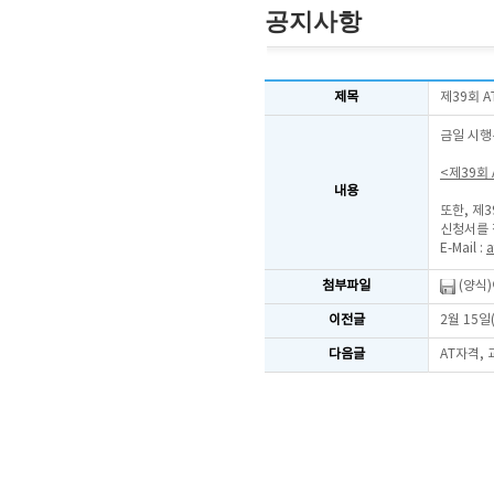
공지사항
제목
제39회 
금일 시행
<제39회
내용
또한, 제
신청서를 
E-Mail :
a
첨부파일
(양식
이전글
2월 15
다음글
AT자격,