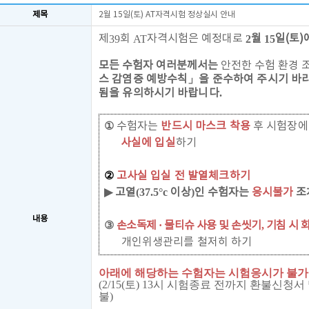
제목
2월 15일(토) AT자격시험 정상실시 안내
제
회
자격시험은 예정대로
월
일(토)
39
AT
2
15
모든 수험자 여러분께서는
안전한 수험 환경 
스 감염증 예방수칙
」을
준수하여 주시기 바라
됨을 유의하시기 바랍니다
.
①
수험자는
반드시 마스크 착용
후 시험장에
사실에 입실
하기
②
고사실 입실 전 발열체크하기
▶
고열
(37.5°c
이상
)
인 수험자는
응시불가
조
내용
③
손소독제
·
물티슈 사용 및 손씻기
,
기침 시 
개인위생관리를 철저히 하기
아래에 해당하는 수험자는 시험응시가 불가
(2/15(토) 13시 시험종료 전까지 환불신청
불)