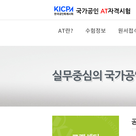
AT란?
수험정보
원서접