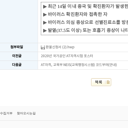
▶
최근
14
일 이내 중국 및 확진환자가 발생한
▶
바이러스 확진환자와 접촉한 자
▶
바이러스 의심 증상으로 선별진료소를 방
▶
발열
(37.5
도 이상
)
또는 호흡기 증상이 나
첨부파일
환불신청서 (2).hwp
이전글
2020년 국가공인 AT자격시험 포스터
다음글
AT자격, 교육부 NEIS(교육행정시스템) 코드부여(안내)
수집거부
찾아오시는길