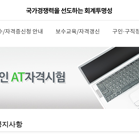
수/자격증신청 안내
보수교육/자격갱신
구인·구직
공지사항