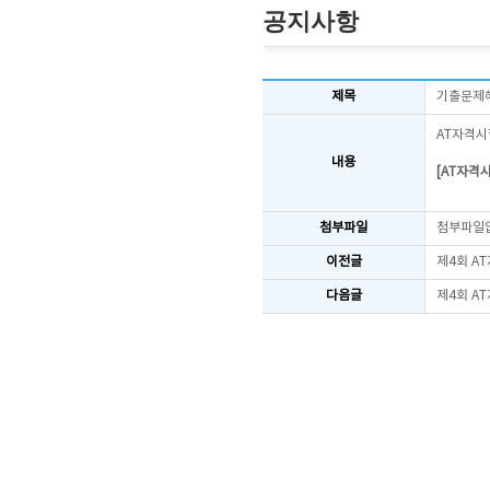
공지사항
제목
기출문제
AT자격시
내용
[AT자격
첨부파일
첨부파일
이전글
제4회 A
다음글
제4회 A