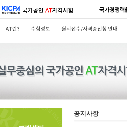
AT란?
수험정보
원서접수/자격증신청 안내
공지사항