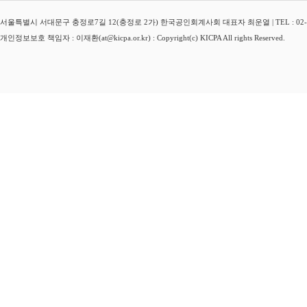
서울특별시 서대문구 충정로7길 12(충정로 2가) 한국공인회계사회 대표자 최운열 | TEL : 02-3149-
개인정보보호 책임자 : 이재환(at@kicpa.or.kr) : Copyright(c) KICPA All rights Reserved.