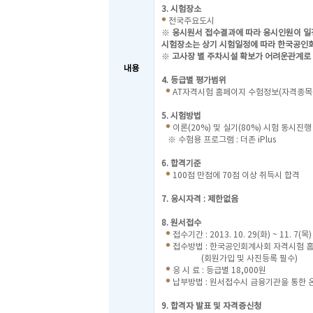
3. 시험장소
전국주요도시
※
응시원서 접수결과에 따라 응시인원이 일
시험장소는
상기 시험일정에 따라 한국공인
※
고사장 별 주차시설 확보가 어려운관계로
내용
4. 등급별 평가범위
AT자격시험 홈페이지 수험정보(자격종목
5. 시험방법
이론(20%) 및 실기(80%) 시험 동시진행
※ 수험용 프로그램 : 더존 iPlus
6. 합격기준
100점 만점에 70점 이상 취득시 합격
7. 응시자격 : 제한없음
8. 원서접수
접수기간 : 2013. 10. 29(화) ~ 11. 7(목)
접수방법 : 한국공인회계사회 자격시험 
(회원가입 및 사진등록 필수)
응 시 료 : 등급별 18,000원
납부방법 : 원서접수시 금융기관을 통한
9. 합격자 발표 및 자격증신청