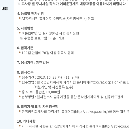
※
고사장 별 주차시설 확보가 어려운관계로 대중교통을 이용하시기 바랍니다.
내용
4. 등급별 평가범위
AT자격시험 홈페이지 수험정보(자격종목안내) 참고
5. 시험방법
이론(20%) 및 실기(80%) 시험 동시진행
※ 수험용 프로그램 : 더존 iPlus
6. 합격기준
100점 만점에 70점 이상 취득시 합격
7. 응시자격 : 제한없음
8. 원서접수
접수기간 : 2013. 10. 29(화) ~ 11. 7(목)
접수방법 : 한국공인회계사회 자격시험 홈페이지
(
http://at.kicpa.or.kr
)로 
(회원가입 및 사진등록 필수)
응 시 료 : 등급별 18,000원
납부방법 : 원서접수시 금융기관을 통한 온라인계좌이체 및 신용카드결제
9. 합격자 발표 및 자격증신청
한국공인회계사회 자격시험 홈페이지(
http://at.kicpa.or.kr/
)를 통해 확인 
10. 기타사항
기타 자세한 사항은 한국공인회계사회 자격시험 홈페이지(
http://at.kicpa.o