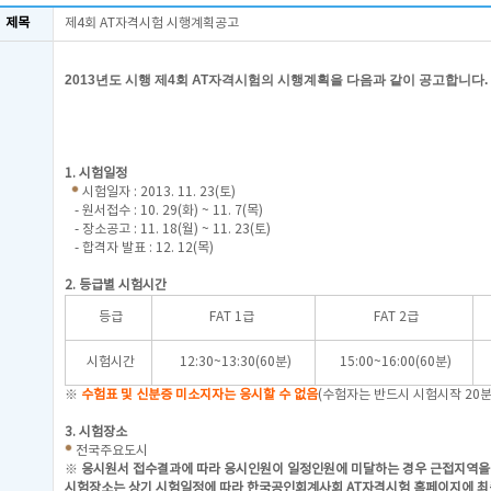
제목
제4회 AT자격시험 시행계획공고
2013
년도 시행 제4
회
AT
자격시험의 시행계획을 다음과 같이 공고합니다
.
2013. 1
한국공인회계사
1. 시험일정
시험일자 : 2013. 11. 23(토)
- 원서접수 : 10. 29(화) ~ 11. 7(목)
- 장소공고 : 11. 18(월) ~ 11. 23(토)
- 합격자 발표 : 12. 12(목)
2. 등급별 시험시간
등급
FAT 1급
FAT 2급
시험시간
12:30~13:30(60분)
15:00~16:00(60분)
※
수험표 및 신분증 미소지자는 응시할 수 없음
(수험자는 반드시 시험시작 20
3. 시험장소
전국주요도시
※
응시원서 접수결과에 따라 응시인원이 일정인원에 미달하는 경우 근접지역을
시험장소는
상기 시험일정에 따라 한국공인회계사회 AT자격시험 홈페이지에 최