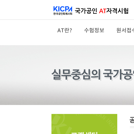
AT란?
수험정보
원서접