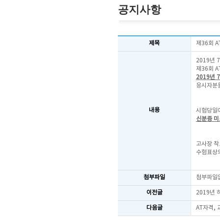
공지사항
제목
제36회 
2019년 
제36회 
2019년 7
응시자분들
내용
시험당일에
신분증 미
고사장 착
수험표상의
첨부파일
첨부파일
이전글
2019년 
다음글
AT자격,