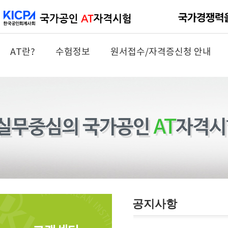
AT란?
수험정보
원서접수/자격증신청 안내
공지사항