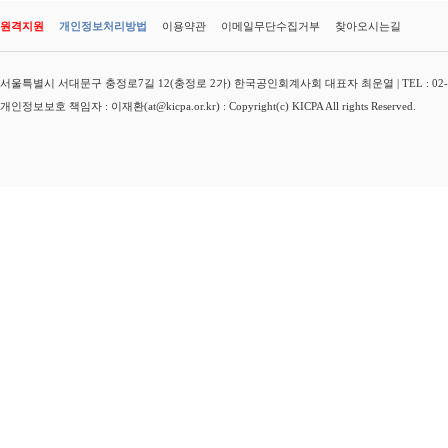
원격지원
개인정보처리방법
이용약관
이메일무단수집거부
찾아오시는길
서울특별시 서대문구 충정로7길 12(충정로 2가) 한국공인회계사회 대표자 최운열 | TEL : 02-3149-
개인정보보호 책임자 : 이재환(at@kicpa.or.kr) : Copyright(c) KICPA All rights Reserved.