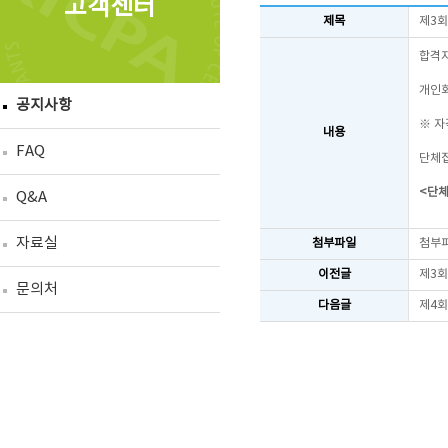
고객센터
제목
제3회
합격
개인
공지사항
※ 자
내용
FAQ
단체접
<단체
Q&A
자료실
첨부파일
첨부
이전글
제3회
문의처
다음글
제4회