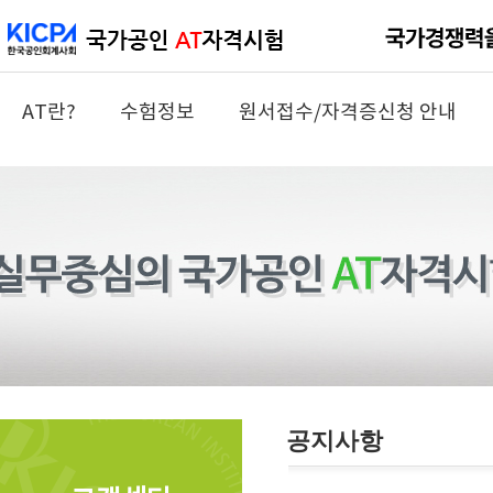
AT란?
수험정보
원서접수/자격증신청 안내
공지사항