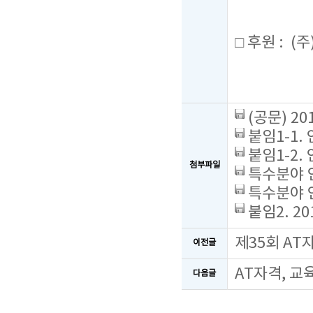
□ 후원 : 
(공문) 2
붙임1-1.
붙임1-2.
첨부파일
특수분야 연
특수분야 연
붙임2. 2
제35회 A
이전글
AT자격, 교
다음글