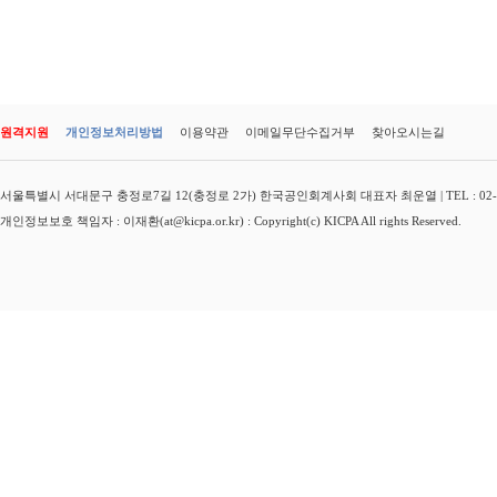
원격지원
개인정보처리방법
이용약관
이메일무단수집거부
찾아오시는길
서울특별시 서대문구 충정로7길 12(충정로 2가) 한국공인회계사회 대표자 최운열 | TEL : 02-3149-
개인정보보호 책임자 : 이재환(at@kicpa.or.kr) : Copyright(c) KICPA All rights Reserved.