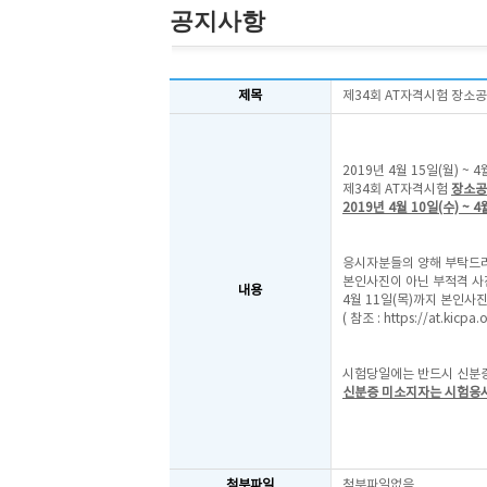
공지사항
제목
제34회 AT자격시험 장소
2019년 4월 15일(월) ~
제34회 AT자격시험
장소공
2019년 4월 10일(수) ~ 4
응시자분들의 양해 부탁드
본인사진이 아닌 부적격 
내용
4월 11일(목)까지 본인사
( 참조 :
https://at.kicpa
시험당일에는 반드시 신분증
신분증 미소지자는 시험응
첨부파일
첨부파일없음