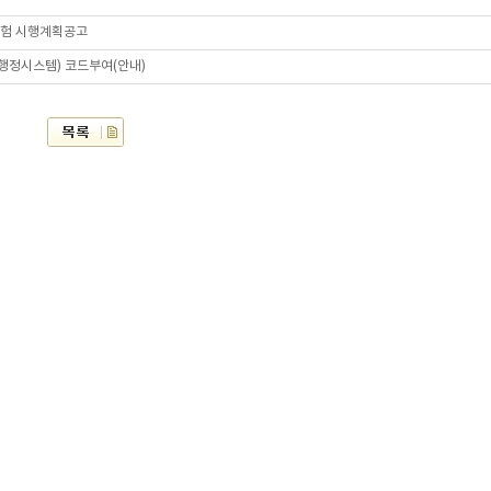
시험 시행계획공고
육행정시스템) 코드부여(안내)