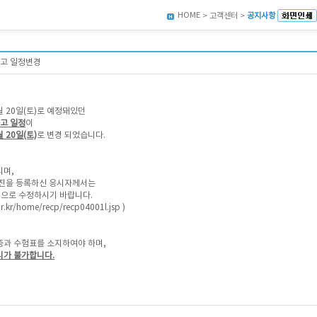
HOME
> 고객센터 >
공지사항
공고 일정변경
 4월 20일(토)로 예정돼있던
고 일정
이
월 20일(토)
로 변경 되었습니다.
리며,
사진을 등록하신 응시자께서는
진으로 수정하시기 바랍니다.
.or.kr/home/recp/recp04001l.jsp
)
과 수험표를 소지하여야 하며,
시가 불가합니다.