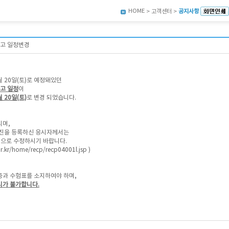
HOME
> 고객센터 >
공지사항
공고 일정변경
 4월 20일(토)로 예정돼있던
고 일정
이
월 20일(토)
로 변경 되었습니다.
리며,
사진을 등록하신 응시자께서는
진으로 수정하시기 바랍니다.
.or.kr/home/recp/recp04001l.jsp
)
과 수험표를 소지하여야 하며,
시가 불가합니다.