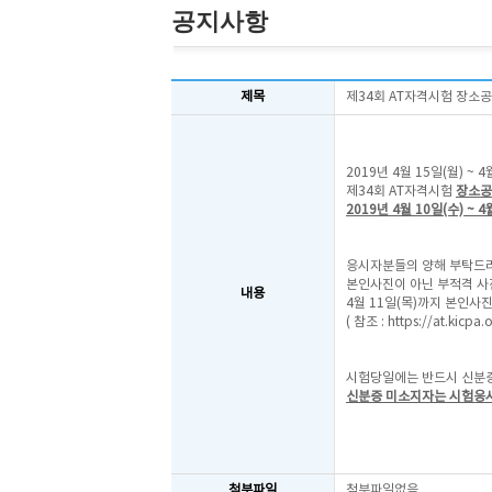
공지사항
제목
제34회 AT자격시험 장소
2019년 4월 15일(월) ~
제34회 AT자격시험
장소공
2019년 4월 10일(수) ~ 4
응시자분들의 양해 부탁드
본인사진이 아닌 부적격 
내용
4월 11일(목)까지 본인사
( 참조 :
https://at.kicpa
시험당일에는 반드시 신분증
신분증 미소지자는 시험응
첨부파일
첨부파일없음