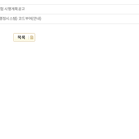
시험 시행계획공고
육행정시스템) 코드부여(안내)