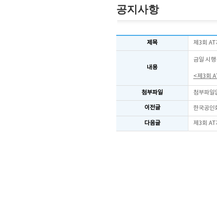
공지사항
제목
제3회 A
금일 시행
내용
<제3회 
첨부파일
첨부파일
이전글
한국공인회
다음글
제3회 A