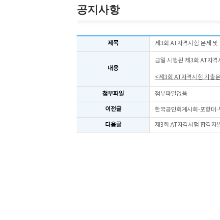
공지사항
제목
제3회 AT자격시험 문제 및
금일 시행된 제3회 AT자격
내용
<제3회 AT자격시험 기출
첨부파일
첨부파일없음
이전글
한국공인회계사회-포항대·부
다음글
제3회 AT자격시험 합격자