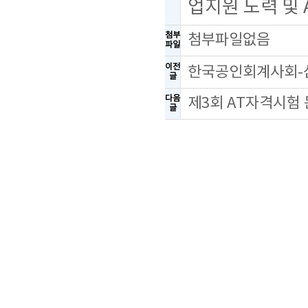
업지원 노력 및
첨부
첨부파일없음
파일
이전
한국공인회계사회-삼
글
다음
제3회 AT자격시험
글